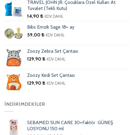
TRAVEL JOHN JR. Çocuklara Özel Kullan At
Tuvalet (Tekli Kutu)
14,90
₺
KDV DAHİL
Bibs Emzik Sage 18+ ay
59,00
₺
KDV DAHİL
Zoozy Zebra Sırt Çantası
129,90
₺
KDV DAHİL
Zoozy Kedi Sırt Çantası
129,90
₺
KDV DAHİL
İNDIRIMDEKILER
SEBAMED SUN CARE 30+Faktör GÜNEŞ
LOSYONU 150 ml