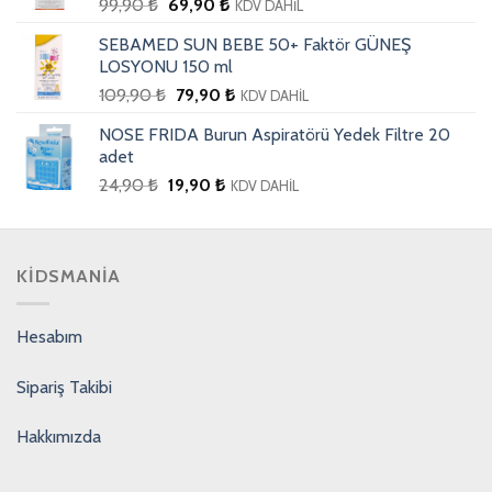
99,90
₺
69,90
₺
KDV DAHİL
SEBAMED SUN BEBE 50+ Faktör GÜNEŞ
LOSYONU 150 ml
109,90
₺
79,90
₺
KDV DAHİL
NOSE FRIDA Burun Aspiratörü Yedek Filtre 20
adet
24,90
₺
19,90
₺
KDV DAHİL
KIDSMANIA
Hesabım
Sipariş Takibi
Hakkımızda