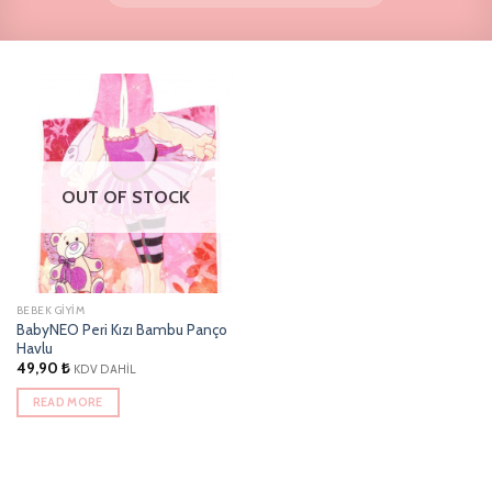
OUT OF STOCK
BEBEK GIYIM
BabyNEO Peri Kızı Bambu Panço
Havlu
49,90
₺
KDV DAHİL
READ MORE