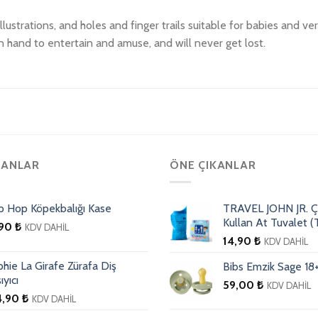
llustrations, and holes and finger trails suitable for babies and v
n hand to entertain and amuse, and will never get lost.
TANLAR
ÖNE ÇIKANLAR
p Hop Köpekbalığı Kase
TRAVEL JOHN JR. Ç
Kullan At Tuvalet (T
,90
₺
KDV DAHİL
14,90
₺
KDV DAHİL
hie La Girafe Zürafa Diş
Bibs Emzik Sage 18
ıyıcı
59,00
₺
KDV DAHİL
4,90
₺
KDV DAHİL