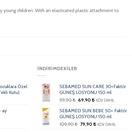
ery young children. With an elasticated plastic attachment to
İNDIRIMDEKILER
ocuklara Özel
SEBAMED SUN CARE 30+Faktör
ekli Kutu)
GÜNEŞ LOSYONU 150 ml
99,90
₺
69,90
₺
KDV DAHİL
+ ay
SEBAMED SUN BEBE 50+ Faktör
GÜNEŞ LOSYONU 150 ml
109,90
₺
79,90
₺
KDV DAHİL