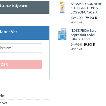
SEBAMED SUN BEBE
i almak istiyorum.
50+ Faktör GÜNEŞ
LOSYONU 150 ml
109,90
₺
79,90
₺
KDV DAHİL
NOSE FRIDA Burun
Haber Ver
Aspiratörü Yedek
Filtre 20 adet
24,90
₺
19,90
₺
KDV DAHİL
nler
tdoors