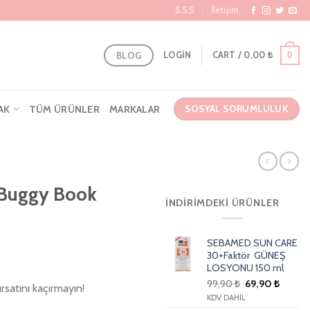
S.S.S.
İletişim
BLOG
0
LOGIN
CART /
0,00
₺
AK
TÜM ÜRÜNLER
MARKALAR
SOSYAL SORUMLULUK
t Buggy Book
İNDIRIMDEKI ÜRÜNLER
SEBAMED SUN CARE
30+Faktör GÜNEŞ
LOSYONU 150 ml
99,90
₺
69,90
₺
rsatını kaçırmayın!
KDV DAHİL