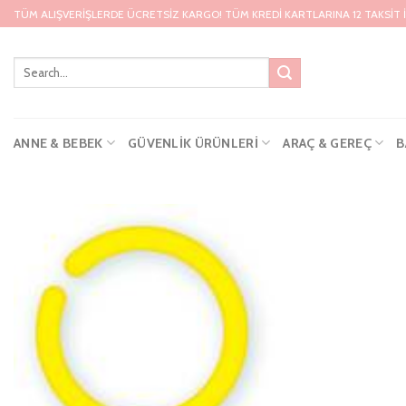
Skip
TÜM ALIŞVERİŞLERDE ÜCRETSİZ KARGO! TÜM KREDİ KARTLARINA 12 TAKSİT 
to
content
ANNE & BEBEK
GÜVENLIK ÜRÜNLERI
ARAÇ & GEREÇ
B