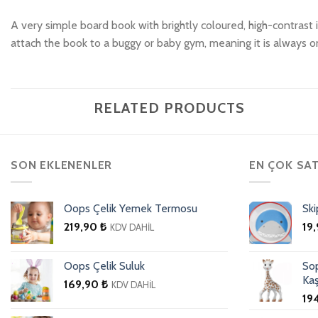
A very simple board book with brightly coloured, high-contrast i
attach the book to a buggy or baby gym, meaning it is always o
RELATED PRODUCTS
SON EKLENENLER
EN ÇOK SA
Oops Çelik Yemek Termosu
Ski
219,90
₺
19
KDV DAHİL
Oops Çelik Suluk
Sop
Kaş
169,90
₺
KDV DAHİL
19