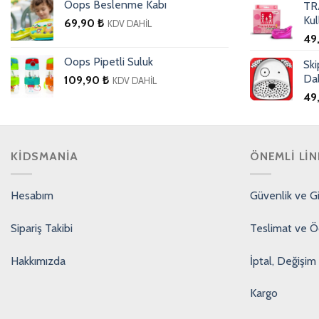
Oops Beslenme Kabı
TR
Kul
69,90
₺
KDV DAHİL
49
Oops Pipetli Suluk
Sk
Da
109,90
₺
KDV DAHİL
49
KIDSMANIA
ÖNEMLI LIN
Hesabım
Güvenlik ve Giz
Sipariş Takibi
Teslimat ve 
Hakkımızda
İptal, Değişim 
Kargo
PCI-DSS Ödeme Güvenliği