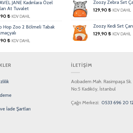
Zoozy Zebra Sırt Ça
AVEL JANE Kadınlara Özel
lan At Tuvalet
129,90
₺
KDV DAHİL
,90
₺
KDV DAHİL
Zoozy Kedi Sırt Çan
ip Hop Zoo 2 Bölmeli Tabak
lmaçyalı
129,90
₺
KDV DAHİL
,90
₺
KDV DAHİL
KLER
İLETIŞIM
lilik
Acıbadem Mah. Rasimpaşa Sk. 
No:5 Kadıköy, İstanbul
Ödeme
Çağrı Merkezi:
0533 696 20 1
ve İade Şartları