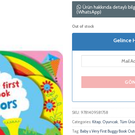
Ürün hakkında detaylı bilg
(WhatsApp)
Out of stock
Gelince 
SKU:
9781409581758
Categories:
Kitap
,
Oyuncak
,
Tüm Ürü
Tag:
Baby s Very First Buggy Book Ou