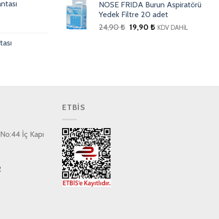
ntası
NOSE FRIDA Burun Aspiratörü
Yedek Filtre 20 adet
24,90
₺
19,90
₺
KDV DAHİL
tası
ETBİS
No:44 İç Kapı
2