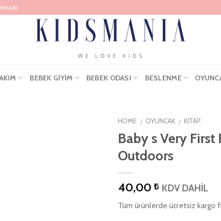
İMKANI
AKIM
BEBEK GIYIM
BEBEK ODASI
BESLENME
OYUNC
HOME
OYUNCAK
KITAP
/
/
Baby s Very Firs
Outdoors
40,00
₺
KDV DAHİL
Tüm ürünlerde ücretsiz kargo fı