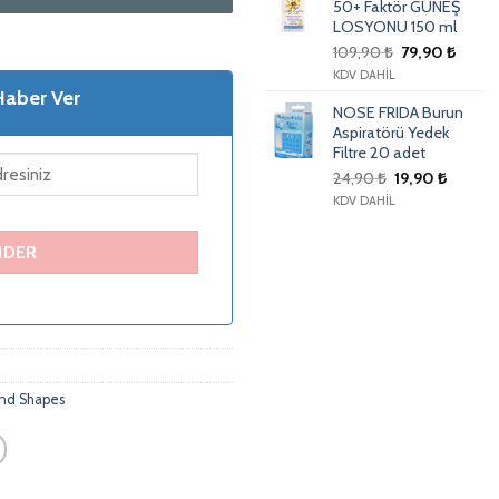
50+ Faktör GÜNEŞ
LOSYONU 150 ml
109,90
₺
79,90
₺
KDV DAHİL
Haber Ver
NOSE FRIDA Burun
Aspiratörü Yedek
Filtre 20 adet
24,90
₺
19,90
₺
KDV DAHİL
and Shapes