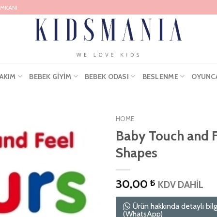
İMKANI
AKIM
BEBEK GIYIM
BEBEK ODASI
BESLENME
OYUNC
HOME
Baby Touch and F
Shapes
30,00
₺
KDV DAHİL
Ürün hakkında detaylı bilg
(WhatsApp)