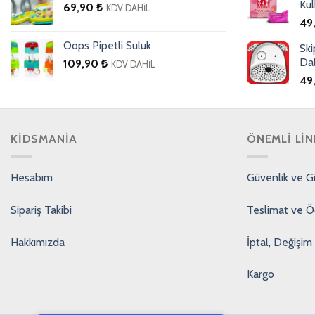
Kul
69,90
₺
KDV DAHİL
49
Oops Pipetli Suluk
Sk
Da
109,90
₺
KDV DAHİL
49
KIDSMANIA
ÖNEMLI LIN
Hesabım
Güvenlik ve Giz
Sipariş Takibi
Teslimat ve 
Hakkımızda
İptal, Değişim 
Kargo
PCI-DSS Ödeme Güvenliği
7/24 Canlı Destek