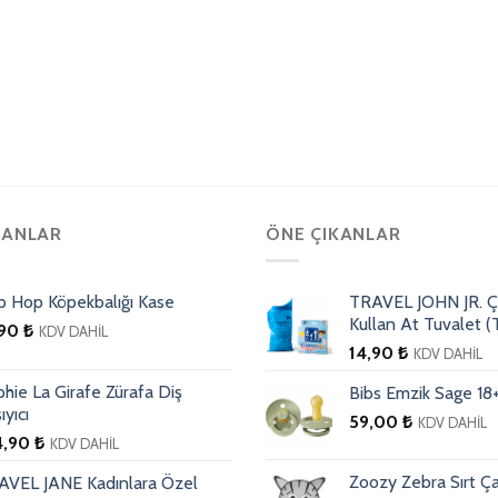
TANLAR
ÖNE ÇIKANLAR
p Hop Köpekbalığı Kase
TRAVEL JOHN JR. Ç
Kullan At Tuvalet (T
,90
₺
KDV DAHİL
14,90
₺
KDV DAHİL
hie La Girafe Zürafa Diş
Bibs Emzik Sage 18
ıyıcı
59,00
₺
KDV DAHİL
4,90
₺
KDV DAHİL
Zoozy Zebra Sırt Ça
AVEL JANE Kadınlara Özel