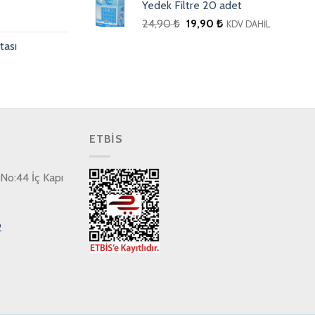
Yedek Filtre 20 adet
24,90
₺
19,90
₺
KDV DAHİL
tası
ETBİS
No:44 İç Kapı
2