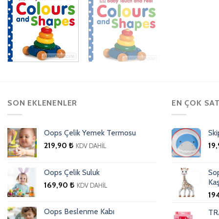
SON EKLENENLER
EN ÇOK SA
Oops Çelik Yemek Termosu
Ski
219,90
₺
19
KDV DAHİL
Oops Çelik Suluk
Sop
Kaş
169,90
₺
KDV DAHİL
19
Oops Beslenme Kabı
TR