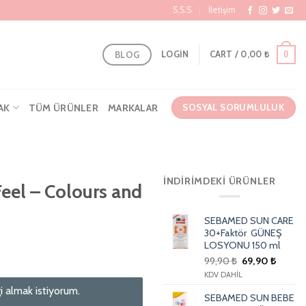
S.S.S.
İletişim
BLOG
0
LOGIN
CART /
0,00
₺
AK
TÜM ÜRÜNLER
MARKALAR
SOSYAL SORUMLULUK
İNDIRIMDEKI ÜRÜNLER
eel – Colours and
SEBAMED SUN CARE
30+Faktör GÜNEŞ
LOSYONU 150 ml
99,90
₺
69,90
₺
KDV DAHİL
i almak istiyorum.
SEBAMED SUN BEBE