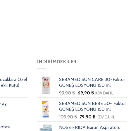
İNDIRIMDEKILER
ocuklara Özel
SEBAMED SUN CARE 30+Faktör
ekli Kutu)
GÜNEŞ LOSYONU 150 ml
99,90
₺
69,90
₺
KDV DAHİL
+ ay
SEBAMED SUN BEBE 50+ Faktör
GÜNEŞ LOSYONU 150 ml
109,90
₺
79,90
₺
KDV DAHİL
ntası
NOSE FRIDA Burun Aspiratörü