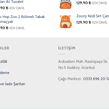
lan At Tuvalet
129,90
₺
KDV DAHİL
,90
₺
KDV DAHİL
Zoozy Kedi Sırt Çan
ip Hop Zoo 2 Bölmeli Tabak
lmaçyalı
129,90
₺
KDV DAHİL
,90
₺
KDV DAHİL
KLER
İLETIŞIM
lilik
Acıbadem Mah. Rasimpaşa Sk. 
No:5 Kadıköy, İstanbul
Ödeme
Çağrı Merkezi:
0533 696 20 1
ve İade Şartları