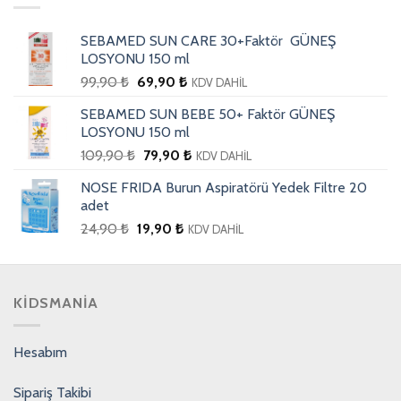
SEBAMED SUN CARE 30+Faktör GÜNEŞ
LOSYONU 150 ml
99,90
₺
69,90
₺
KDV DAHİL
SEBAMED SUN BEBE 50+ Faktör GÜNEŞ
LOSYONU 150 ml
109,90
₺
79,90
₺
KDV DAHİL
NOSE FRIDA Burun Aspiratörü Yedek Filtre 20
adet
24,90
₺
19,90
₺
KDV DAHİL
KIDSMANIA
Hesabım
Sipariş Takibi