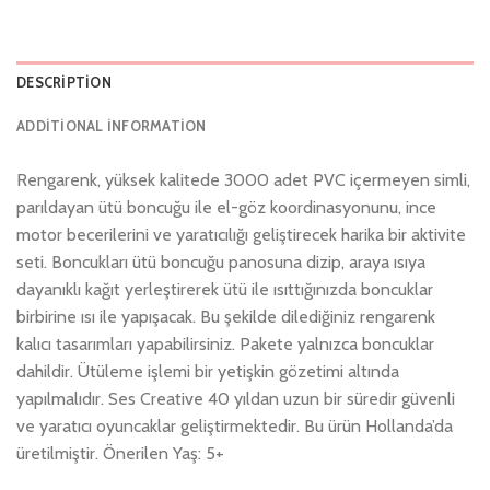
DESCRIPTION
ADDITIONAL INFORMATION
Rengarenk, yüksek kalitede 3000 adet PVC içermeyen simli,
parıldayan ütü boncuğu ile el-göz koordinasyonunu, ince
motor becerilerini ve yaratıcılığı geliştirecek harika bir aktivite
seti. Boncukları ütü boncuğu panosuna dizip, araya ısıya
dayanıklı kağıt yerleştirerek ütü ile ısıttığınızda boncuklar
birbirine ısı ile yapışacak. Bu şekilde dilediğiniz rengarenk
kalıcı tasarımları yapabilirsiniz. Pakete yalnızca boncuklar
dahildir. Ütüleme işlemi bir yetişkin gözetimi altında
yapılmalıdır. Ses Creative 40 yıldan uzun bir süredir güvenli
ve yaratıcı oyuncaklar geliştirmektedir. Bu ürün Hollanda’da
üretilmiştir. Önerilen Yaş: 5+