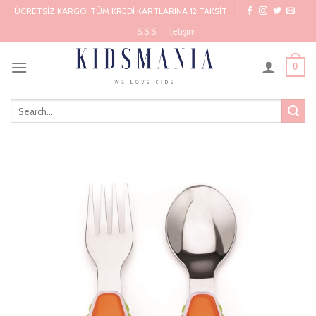
Skip
ÜCRETSİZ KARGO! TÜM KREDİ KARTLARINA 12 TAKSİT
to
S.S.S.
İletişim
content
0