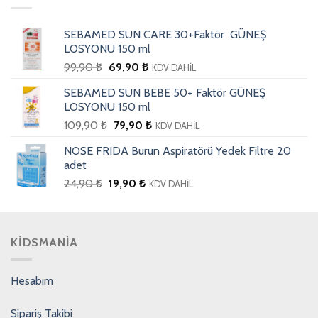
SEBAMED SUN CARE 30+Faktör GÜNEŞ
LOSYONU 150 ml
99,90
₺
69,90
₺
KDV DAHİL
SEBAMED SUN BEBE 50+ Faktör GÜNEŞ
LOSYONU 150 ml
109,90
₺
79,90
₺
KDV DAHİL
NOSE FRIDA Burun Aspiratörü Yedek Filtre 20
adet
24,90
₺
19,90
₺
KDV DAHİL
KIDSMANIA
Hesabım
Sipariş Takibi