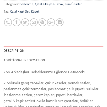
Categories:
Beslenme
,
Çatal & Kaşık & Tabak
,
Tüm Ürünler
Tag:
Çatal Kaşık Seti Köpek
DESCRIPTION
ADDITIONAL INFORMATION
Zoo Arkadaşları, Bebeklerinize Eğlence Getirecek!
2 bölümlü geniş tabaklar, çukur kaseler, yemek setleri,
paslanmaz çelik termoslar, paslanmaz çelik pipetli suluklar
,beslenme setleri, çerez kapları, pipetli bardaklar,
çatal & kaşık setleri, okula hazırlık sırt çantaları, önlükler,
yağmurluklar, şemsiyeler, emniyet kemerli sırt çantaları, çek