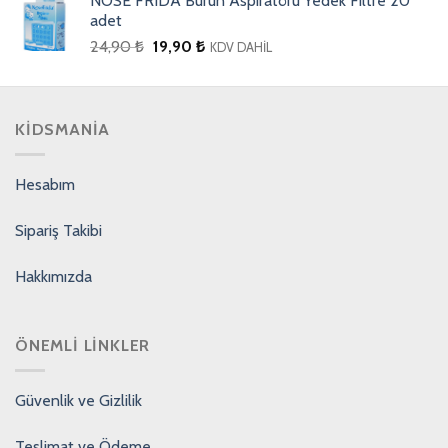
NOSE FRIDA Burun Aspiratörü Yedek Filtre 20
adet
24,90
₺
19,90
₺
KDV DAHİL
KIDSMANIA
Hesabım
Sipariş Takibi
Hakkımızda
ÖNEMLI LINKLER
Güvenlik ve Gizlilik
Teslimat ve Ödeme