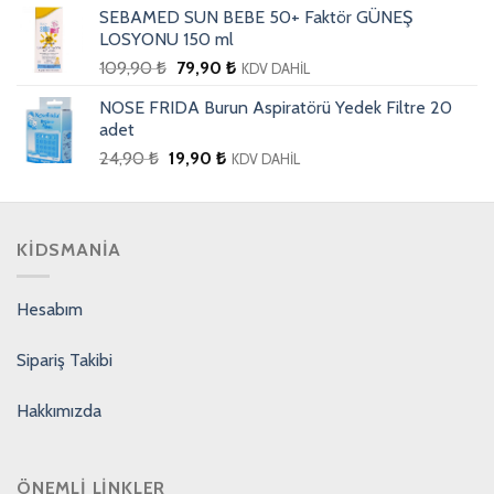
SEBAMED SUN BEBE 50+ Faktör GÜNEŞ
LOSYONU 150 ml
109,90
₺
79,90
₺
KDV DAHİL
NOSE FRIDA Burun Aspiratörü Yedek Filtre 20
adet
24,90
₺
19,90
₺
KDV DAHİL
KIDSMANIA
Hesabım
Sipariş Takibi
Hakkımızda
ÖNEMLI LINKLER