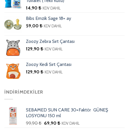
Tuvalet (Tekli Kutu)
14,90
₺
KDV DAHİL
Bibs Emzik Sage 18+ ay
59,00
₺
KDV DAHİL
Zoozy Zebra Sırt Çantası
129,90
₺
KDV DAHİL
Zoozy Kedi Sırt Çantası
129,90
₺
KDV DAHİL
İNDIRIMDEKILER
SEBAMED SUN CARE 30+Faktör GÜNEŞ
LOSYONU 150 ml
99,90
₺
69,90
₺
KDV DAHİL