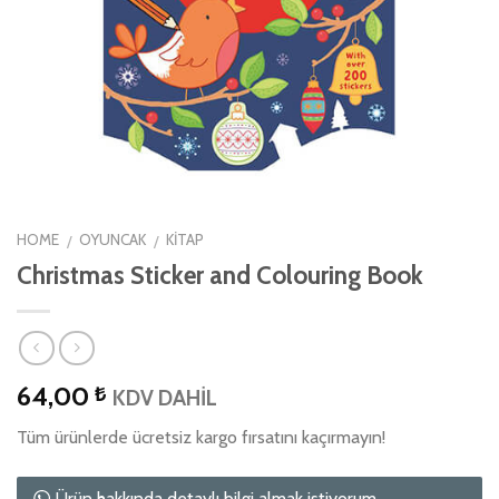
HOME
OYUNCAK
KITAP
/
/
Christmas Sticker and Colouring Book
64,00
₺
KDV DAHİL
Tüm ürünlerde ücretsiz kargo fırsatını kaçırmayın!
Ürün hakkında detaylı bilgi almak istiyorum.