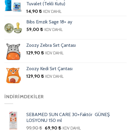
Tuvalet (Tekli Kutu)
14,90
₺
KDV DAHİL
Bibs Emzik Sage 18+ ay
59,00
₺
KDV DAHİL
Zoozy Zebra Sırt Çantası
129,90
₺
KDV DAHİL
Zoozy Kedi Sırt Çantası
129,90
₺
KDV DAHİL
İNDIRIMDEKILER
SEBAMED SUN CARE 30+Faktör GÜNEŞ
LOSYONU 150 ml
99,90
₺
69,90
₺
KDV DAHİL