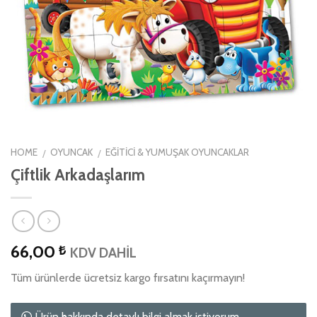
HOME
OYUNCAK
EĞITICI & YUMUŞAK OYUNCAKLAR
/
/
Çiftlik Arkadaşlarım
66,00
₺
KDV DAHİL
Tüm ürünlerde ücretsiz kargo fırsatını kaçırmayın!
Ürün hakkında detaylı bilgi almak istiyorum.