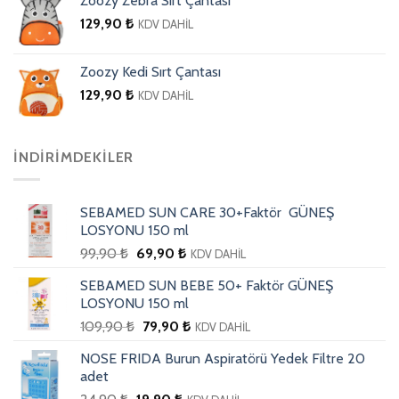
Zoozy Zebra Sırt Çantası
129,90
₺
KDV DAHİL
Zoozy Kedi Sırt Çantası
129,90
₺
KDV DAHİL
İNDIRIMDEKILER
SEBAMED SUN CARE 30+Faktör GÜNEŞ
LOSYONU 150 ml
99,90
₺
69,90
₺
KDV DAHİL
SEBAMED SUN BEBE 50+ Faktör GÜNEŞ
LOSYONU 150 ml
109,90
₺
79,90
₺
KDV DAHİL
NOSE FRIDA Burun Aspiratörü Yedek Filtre 20
adet