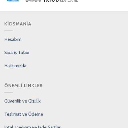
24,90
₺
19,90
₺
KDV DAHİL
KIDSMANIA
Hesabım
Sipariş Takibi
Hakkımızda
ÖNEMLI LINKLER
Güvenlik ve Gizlilik
Teslimat ve Ödeme
İptal, Değişim ve İade Şartları