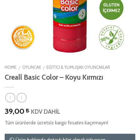
HOME
OYUNCAK
EĞITICI & YUMUŞAK OYUNCAKLAR
/
/
Creall Basic Color – Koyu Kırmızı
39,00
₺
KDV DAHİL
Tüm ürünlerde ücretsiz kargo fırsatını kaçırmayın!
Ürün hakkında detaylı bilgi almak istiyorum.