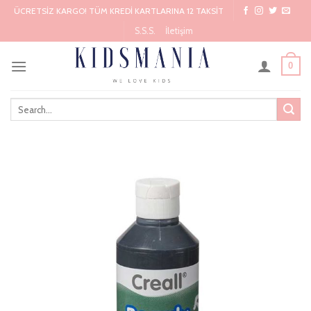
Skip
ÜCRETSİZ KARGO! TÜM KREDİ KARTLARINA 12 TAKSİT
to
S.S.S.
İletişim
content
0