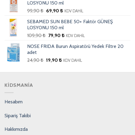
LOSYONU 150 ml
99,90
₺
69,90
₺
KDV DAHİL
SEBAMED SUN BEBE 50+ Faktör GÜNEŞ
LOSYONU 150 ml
109,90
₺
79,90
₺
KDV DAHİL
NOSE FRIDA Burun Aspiratörü Yedek Filtre 20
adet
24,90
₺
19,90
₺
KDV DAHİL
KIDSMANIA
Hesabım
Sipariş Takibi
Hakkımızda