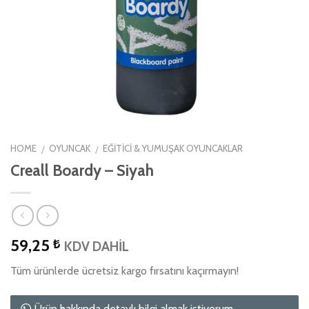
HOME
OYUNCAK
EĞITICI & YUMUŞAK OYUNCAKLAR
/
/
Creall Boardy – Siyah
59,25
₺
KDV DAHİL
Tüm ürünlerde ücretsiz kargo fırsatını kaçırmayın!
Ürün hakkında detaylı bilgi almak istiyorum.