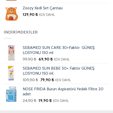
Zoozy Kedi Sırt Çantası
129,90
₺
KDV DAHİL
İNDIRIMDEKILER
SEBAMED SUN CARE 30+Faktör GÜNEŞ
LOSYONU 150 ml
99,90
₺
69,90
₺
KDV DAHİL
SEBAMED SUN BEBE 50+ Faktör GÜNEŞ
LOSYONU 150 ml
109,90
₺
79,90
₺
KDV DAHİL
NOSE FRIDA Burun Aspiratörü Yedek Filtre 20
adet
24,90
₺
19,90
₺
KDV DAHİL