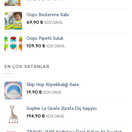
Oops Beslenme Kabı
69,90
₺
KDV DAHİL
Oops Pipetli Suluk
109,90
₺
KDV DAHİL
EN ÇOK SATANLAR
Skip Hop Köpekbalığı Kase
19,90
₺
KDV DAHİL
Sophie La Girafe Zürafa Diş Kaşıyıcı
194,90
₺
KDV DAHİL
TRAVEL JANE Kadınlara Özel Kullan At Tuvalet