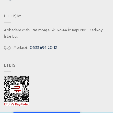
İLETIŞIM
Acıbadem Mah. Rasimpaşa Sk. No:44 İç Kapı No:5 Kadıköy,
İstanbul
Çağrı Merkezi:
0533 696 20 12
ETBİS
PCI-DSS Ödeme Güvenliği
7/24 Canlı Destek