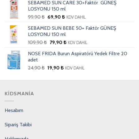
SEBAMED SUN CARE 30+Faktör GÜNEŞ
LOSYONU 150 ml
99,90
₺
69,90
₺
KDV DAHİL
SEBAMED SUN BEBE 50+ Faktör GÜNEŞ
LOSYONU 150 ml
109,90
₺
79,90
₺
KDV DAHİL
NOSE FRIDA Burun Aspiratörü Yedek Filtre 20
adet
24,90
₺
19,90
₺
KDV DAHİL
KIDSMANIA
Hesabım
Sipariş Takibi
Hakkımızda