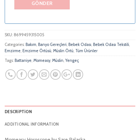
SKU:
8699459315005
Categories:
Bakım
,
Banyo Gereçleri
,
Bebek Odası
,
Bebek Odası Tekstili
,
Emzirme
,
Emzirme Örtüsü
,
Müslin Örtü
,
Tüm Ürünler
Tags:
Battaniye
,
Momeasy
,
Müslin
,
Yengeç
DESCRIPTION
ADDITIONAL INFORMATION
Momeasy Horoscope by Sare Palaska