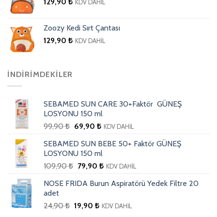
129,90
₺
KDV DAHİL
Zoozy Kedi Sırt Çantası
129,90
₺
KDV DAHİL
İNDIRIMDEKILER
SEBAMED SUN CARE 30+Faktör GÜNEŞ
LOSYONU 150 ml
99,90
₺
69,90
₺
KDV DAHİL
SEBAMED SUN BEBE 50+ Faktör GÜNEŞ
LOSYONU 150 ml
109,90
₺
79,90
₺
KDV DAHİL
NOSE FRIDA Burun Aspiratörü Yedek Filtre 20
adet
24,90
₺
19,90
₺
KDV DAHİL