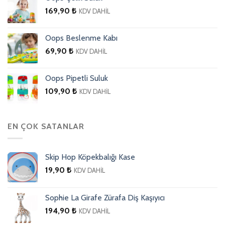
169,90
₺
KDV DAHİL
Oops Beslenme Kabı
69,90
₺
KDV DAHİL
Oops Pipetli Suluk
109,90
₺
KDV DAHİL
EN ÇOK SATANLAR
Skip Hop Köpekbalığı Kase
19,90
₺
KDV DAHİL
Sophie La Girafe Zürafa Diş Kaşıyıcı
194,90
₺
KDV DAHİL