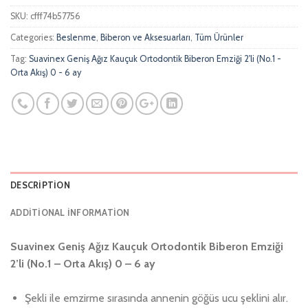
SKU:
cfff74b57756
Categories:
Beslenme
,
Biberon ve Aksesuarları
,
Tüm Ürünler
Tag:
Suavinex Geniş Ağız Kauçuk Ortodontik Biberon Emziği 2'li (No.1 -
Orta Akış) 0 - 6 ay
DESCRIPTION
ADDITIONAL INFORMATION
Suavinex Geniş Ağız Kauçuk Ortodontik Biberon Emziği
2’li (No.1 – Orta Akış) 0 – 6 ay
Şekli ile emzirme sırasında annenin göğüs ucu şeklini alır.