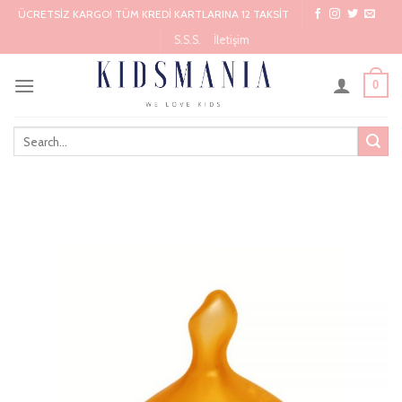
Skip
ÜCRETSİZ KARGO! TÜM KREDİ KARTLARINA 12 TAKSİT
to
S.S.S.
İletişim
content
0