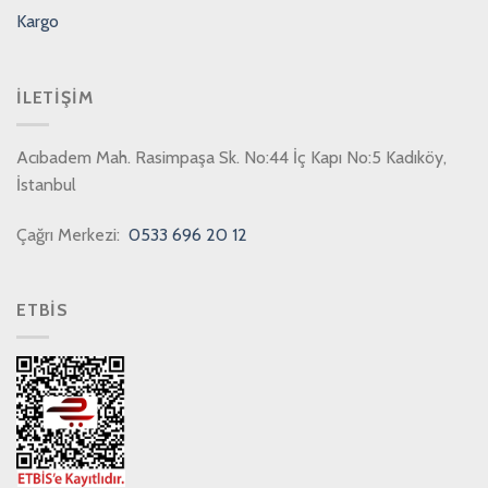
Kargo
İLETIŞIM
Acıbadem Mah. Rasimpaşa Sk. No:44 İç Kapı No:5 Kadıköy,
İstanbul
Çağrı Merkezi:
0533 696 20 12
ETBİS
PCI-DSS Ödeme Güvenliği