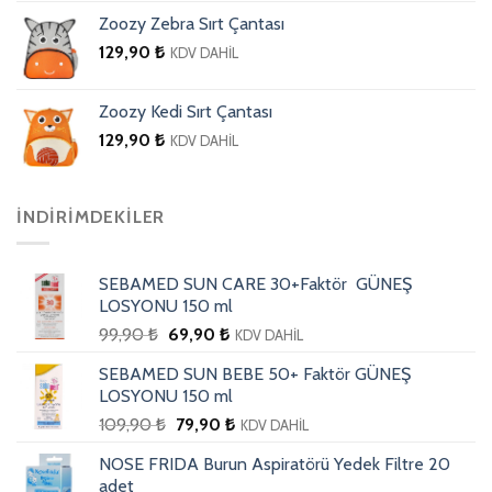
Zoozy Zebra Sırt Çantası
129,90
₺
KDV DAHİL
Zoozy Kedi Sırt Çantası
129,90
₺
KDV DAHİL
İNDIRIMDEKILER
SEBAMED SUN CARE 30+Faktör GÜNEŞ
LOSYONU 150 ml
99,90
₺
69,90
₺
KDV DAHİL
SEBAMED SUN BEBE 50+ Faktör GÜNEŞ
LOSYONU 150 ml
109,90
₺
79,90
₺
KDV DAHİL
NOSE FRIDA Burun Aspiratörü Yedek Filtre 20
adet