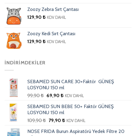
Zoozy Zebra Sırt Çantası
129,90
₺
KDV DAHİL
Zoozy Kedi Sırt Çantası
129,90
₺
KDV DAHİL
İNDIRIMDEKILER
SEBAMED SUN CARE 30+Faktör GÜNEŞ
LOSYONU 150 ml
99,90
₺
69,90
₺
KDV DAHİL
SEBAMED SUN BEBE 50+ Faktör GÜNEŞ
LOSYONU 150 ml
109,90
₺
79,90
₺
KDV DAHİL
NOSE FRIDA Burun Aspiratörü Yedek Filtre 20