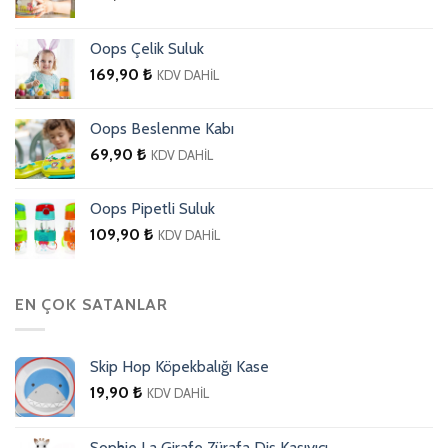
Oops Çelik Suluk
169,90
₺
KDV DAHİL
Oops Beslenme Kabı
69,90
₺
KDV DAHİL
Oops Pipetli Suluk
109,90
₺
KDV DAHİL
EN ÇOK SATANLAR
Skip Hop Köpekbalığı Kase
19,90
₺
KDV DAHİL
Sophie La Girafe Zürafa Diş Kaşıyıcı