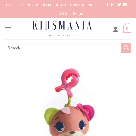
Skip
ÜCRETSİZ KARGO! TÜM KREDİ KARTLARINA 12 TAKSİT
to
S.S.S.
İletişim
content
0