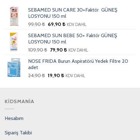
SEBAMED SUN CARE 30+Faktör GÜNEŞ
LOSYONU 150 ml
99,90
₺
69,90
₺
KDV DAHİL
SEBAMED SUN BEBE 50+ Faktör GÜNEŞ
LOSYONU 150 ml
109,90
₺
79,90
₺
KDV DAHİL
NOSE FRIDA Burun Aspiratörü Yedek Filtre 20
adet
24,90
₺
19,90
₺
KDV DAHİL
KIDSMANIA
Hesabım
Sipariş Takibi