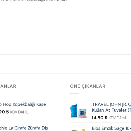
TANLAR
ÖNE ÇIKANLAR
p Hop Köpekbalığı Kase
TRAVEL JOHN JR. Ç
Kullan At Tuvalet (T
,90
₺
KDV DAHİL
14,90
₺
KDV DAHİL
hie La Girafe Zürafa Diş
Bibs Emzik Sage 18