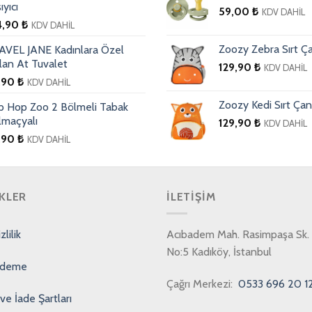
ıyıcı
59,00
₺
KDV DAHİL
4,90
₺
KDV DAHİL
Zoozy Zebra Sırt Ça
AVEL JANE Kadınlara Özel
lan At Tuvalet
129,90
₺
KDV DAHİL
,90
₺
KDV DAHİL
Zoozy Kedi Sırt Çan
ip Hop Zoo 2 Bölmeli Tabak
lmaçyalı
129,90
₺
KDV DAHİL
,90
₺
KDV DAHİL
KLER
İLETIŞIM
lilik
Acıbadem Mah. Rasimpaşa Sk. 
No:5 Kadıköy, İstanbul
Ödeme
Çağrı Merkezi:
0533 696 20 1
ve İade Şartları