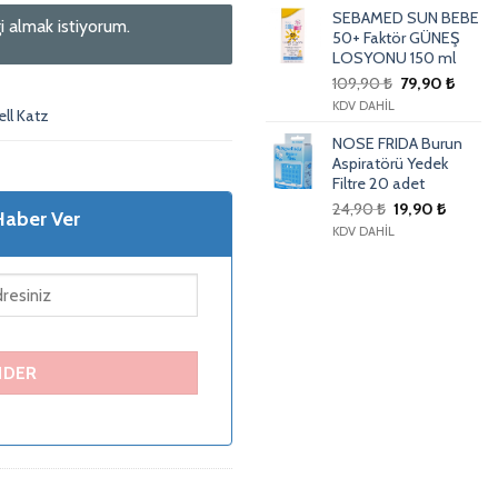
SEBAMED SUN BEBE
i almak istiyorum.
50+ Faktör GÜNEŞ
LOSYONU 150 ml
109,90
₺
79,90
₺
KDV DAHİL
ell Katz
NOSE FRIDA Burun
Aspiratörü Yedek
Filtre 20 adet
24,90
₺
19,90
₺
Haber Ver
KDV DAHİL