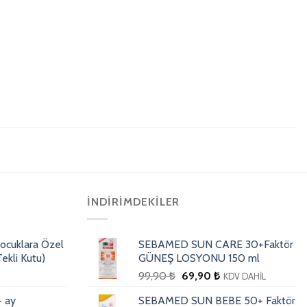
İNDIRIMDEKILER
ocuklara Özel
SEBAMED SUN CARE 30+Faktör
ekli Kutu)
GÜNEŞ LOSYONU 150 ml
99,90
₺
69,90
₺
KDV DAHİL
+ ay
SEBAMED SUN BEBE 50+ Faktör