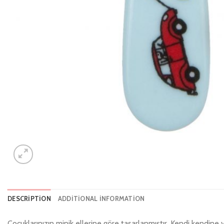
DESCRIPTION
ADDITIONAL INFORMATION
Çocuklarınızın minik ellerine göre tasarlanmıştır. Kendi kendine 