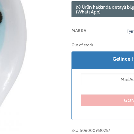
Ürün hakkında detaylı bilg
(WhatsApp)
MARKA
Tyrr
Out of stock
Gelince 
SKU:
5060009510257