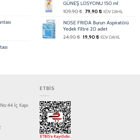
GÜNEŞ LOSYONU 150 ml
109,90
₺
79,90
₺
KDV DAHİL
ntası
NOSE FRIDA Burun Aspiratörü
Yedek Filtre 20 adet
24,90
₺
19,90
₺
KDV DAHİL
tası
ETBİS
No:44 İç Kapı
2