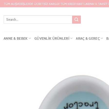
Skip
TÜM ALIŞVERİŞLERDE ÜCRETSİZ KARGO! TÜM KREDİ KARTLARINA 12 TAKSİT 
to
content
ANNE & BEBEK
GÜVENLIK ÜRÜNLERI
ARAÇ & GEREÇ
B