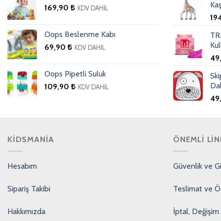
Kaş
169,90
₺
KDV DAHİL
19
Oops Beslenme Kabı
TR
Kul
69,90
₺
KDV DAHİL
49
Oops Pipetli Suluk
Sk
Da
109,90
₺
KDV DAHİL
49
KIDSMANIA
ÖNEMLI LIN
Hesabım
Güvenlik ve Giz
Sipariş Takibi
Teslimat ve 
Hakkımızda
İptal, Değişim 