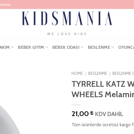
İMKANI
AKIM
BEBEK GIYIM
BEBEK ODASI
BESLENME
OYUNC
HOME
BESLENME
BESLENME 
/
/
TYRRELL KATZ 
WHEELS Melamin 
21,00
₺
KDV DAHİL
Tüm ürünlerde ücretsiz kargo fı