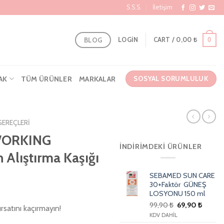
S.S.S.
İletişim
BLOG
0
LOGIN
CART /
0,00
₺
AK
TÜM ÜRÜNLER
MARKALAR
SOSYAL SORUMLULUK
GEREÇLERI
WORKING
İNDIRIMDEKI ÜRÜNLER
Alıştırma Kaşığı
SEBAMED SUN CARE
30+Faktör GÜNEŞ
LOSYONU 150 ml
99,90
₺
69,90
₺
rsatını kaçırmayın!
KDV DAHİL