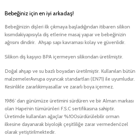
Bebeğiniz için en iyi arkadaş!
Bebeğinizin dişleri ilk çıkmaya başladığından itibaren silikon
kısımdakiyapısıyla diş etlerine masaj yapar ve bebeğinizin
ağrısını dindirir. Ahşap sapı kavraması kolay ve güvenlidir.
Silikon diş kaşıyıcı BPA içermeyen silikondan üretilmiştir.
Doğal ahşap ve su bazlı boyadan üretilmiştir. Kullanılan bütün
malzemelerAvrupa oyuncak standartları (EN71) ile uyumludur.
Kesinlikle zararlıkimyasallar ve zararlı boya içermez.
1986′ dan günümüze üretimini sürdüren ve bir Alman markası
olan Hape’nin tümürünleri F.S.C sertifikasına sahiptir.
Üretimde kullanılan ağaçlar %100sürdürülebilir orman
ilkesine dayanarak biyolojik çeşitliliğe zarar vermedenözel
olarak yetiştirilmektedir.