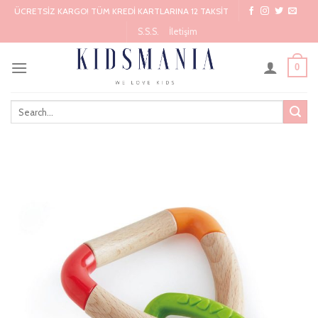
Skip
ÜCRETSİZ KARGO! TÜM KREDİ KARTLARINA 12 TAKSİT
to
S.S.S.
İletişim
content
0