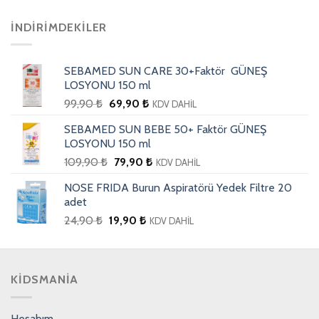
İNDIRIMDEKILER
SEBAMED SUN CARE 30+Faktör GÜNEŞ
LOSYONU 150 ml
99,90
₺
69,90
₺
KDV DAHİL
SEBAMED SUN BEBE 50+ Faktör GÜNEŞ
LOSYONU 150 ml
109,90
₺
79,90
₺
KDV DAHİL
NOSE FRIDA Burun Aspiratörü Yedek Filtre 20
adet
24,90
₺
19,90
₺
KDV DAHİL
KIDSMANIA
Hesabım