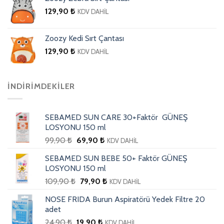
129,90
₺
KDV DAHİL
Zoozy Kedi Sırt Çantası
129,90
₺
KDV DAHİL
İNDIRIMDEKILER
SEBAMED SUN CARE 30+Faktör GÜNEŞ
LOSYONU 150 ml
99,90
₺
69,90
₺
KDV DAHİL
SEBAMED SUN BEBE 50+ Faktör GÜNEŞ
LOSYONU 150 ml
109,90
₺
79,90
₺
KDV DAHİL
NOSE FRIDA Burun Aspiratörü Yedek Filtre 20
adet
24,90
₺
19,90
₺
KDV DAHİL