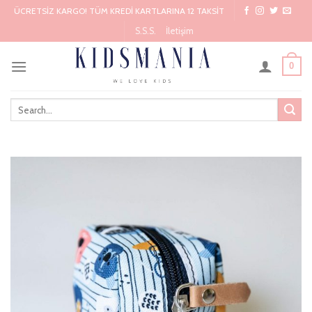
Skip
ÜCRETSİZ KARGO! TÜM KREDİ KARTLARINA 12 TAKSİT
to
S.S.S.
İletişim
content
0