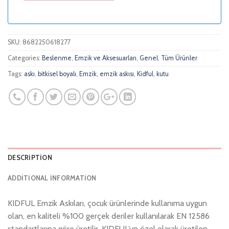
SKU:
8682250618277
Categories:
Beslenme
,
Emzik ve Aksesuarları
,
Genel
,
Tüm Ürünler
Tags:
askı
,
bitkisel boyalı
,
Emzik
,
emzik askısı
,
Kidful
,
kutu
DESCRIPTION
ADDITIONAL INFORMATION
KIDFUL Emzik Askıları, çocuk ürünlerinde kullanıma uygun
olan, en kaliteli %100 gerçek deriler kullanılarak EN 12586
standartlarına göre üretilir. KIDFUL’un özel olarak üretilen